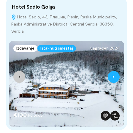
Hotel Sedlo Golija
V
Hotel Sedlo, 43, Плешин, Plesin, Raska Municipality,
Raska Administrative District, Central Serbia, 36350,
Р
Serbia
Izdavanje
Istaknuti smeštaj
Sagrađen 2024
€100
Po osobi