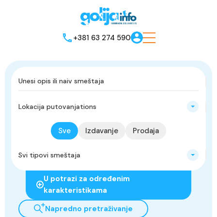
+381 63 274 590
Lokacija putovanjations
Sve
Izdavanje
Prodaja
Svi tipovi smeštaja
U potrazi za određenim
karakteristikama
Napredno pretraživanje