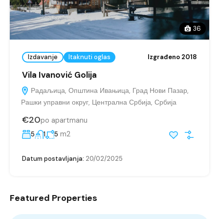
36
Izdavanje
Itaknuti oglas
Izgrađeno 2018
Vila Ivanović Golija
Радаљица, Општина Ивањица, Град Нови Пазар,
Рашки управни округ, Централна Србија, Србија
€20
po apartmanu
m2
5
1
5
Datum postavljanja:
20/02/2025
Featured Properties