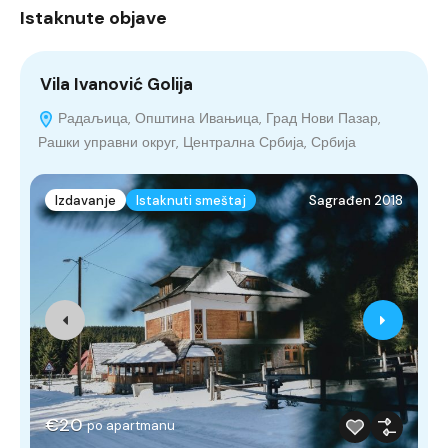
Istaknute objave
Vila Ivanović Golija
V
Радаљица, Општина Ивањица, Град Нови Пазар,
Рашки управни округ, Централна Србија, Србија
Izdavanje
Istaknuti smeštaj
Sagrađen 2018
€20
po apartmanu