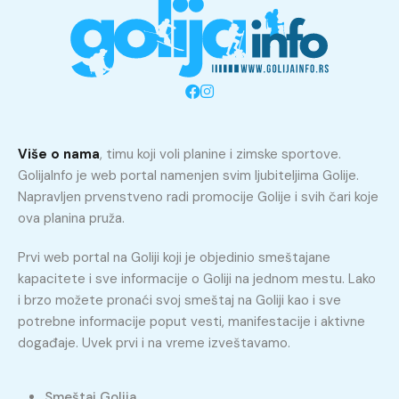
Više o nama
, timu koji voli planine i zimske sportove.
GolijaInfo je web portal namenjen svim ljubiteljima Golije.
Napravljen prvenstveno radi promocije Golije i svih čari koje
ova planina pruža.
Prvi web portal na Goliji koji je objedinio smeštajane
kapacitete i sve informacije o Goliji na jednom mestu. Lako
i brzo možete pronaći svoj smeštaj na Goliji kao i sve
potrebne informacije poput vesti, manifestacije i aktivne
događaje. Uvek prvi i na vreme izveštavamo.
Smeštaj Golija