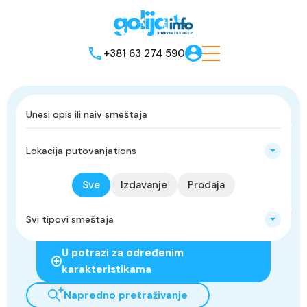
+381 63 274 590
Lokacija putovanjations
Sve
Izdavanje
Prodaja
Svi tipovi smeštaja
U potrazi za određenim
karakteristikama
Napredno pretraživanje