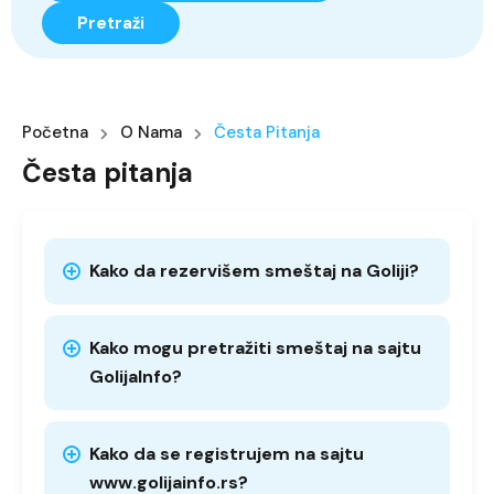
Pretraži
Početna
O Nama
Česta Pitanja
Česta pitanja
Kako da rezervišem smeštaj na Goliji?
Kako mogu pretražiti smeštaj na sajtu
GolijaInfo?
Kako da se registrujem na sajtu
www.golijainfo.rs?