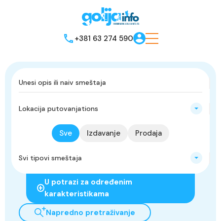
+381 63 274 590
Lokacija putovanjations
Sve
Izdavanje
Prodaja
Svi tipovi smeštaja
U potrazi za određenim
karakteristikama
Napredno pretraživanje