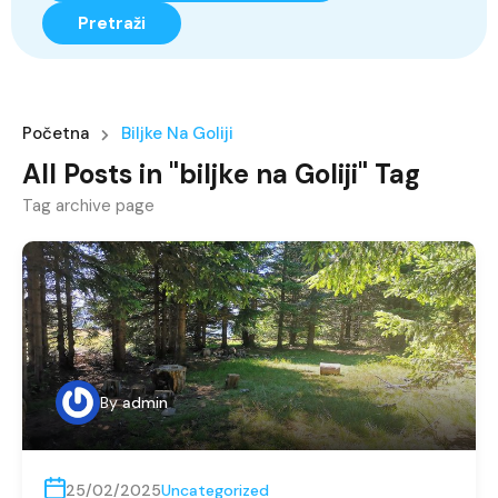
Pretraži
Početna
Biljke Na Goliji
All Posts in "biljke na Goliji" Tag
Tag archive page
By
admin
25/02/2025
Uncategorized