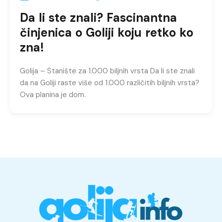
Da li ste znali? Fascinantna
činjenica o Goliji koju retko ko
zna!
Golija – Stanište za 1.000 biljnih vrsta Da li ste znali
da na Goliji raste više od 1.000 različitih biljnih vrsta?
Ova planina je dom.