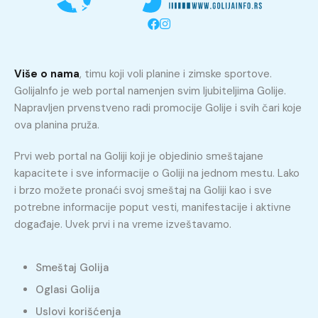
Više o nama
, timu koji voli planine i zimske sportove.
GolijaInfo je web portal namenjen svim ljubiteljima Golije.
Napravljen prvenstveno radi promocije Golije i svih čari koje
ova planina pruža.
Prvi web portal na Goliji koji je objedinio smeštajane
kapacitete i sve informacije o Goliji na jednom mestu. Lako
i brzo možete pronaći svoj smeštaj na Goliji kao i sve
potrebne informacije poput vesti, manifestacije i aktivne
događaje. Uvek prvi i na vreme izveštavamo.
Smeštaj Golija
Oglasi Golija
Uslovi korišćenja