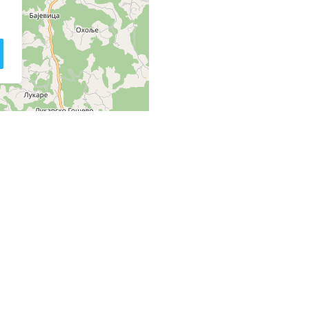
Leaflet
| ©
OpenStreetMap