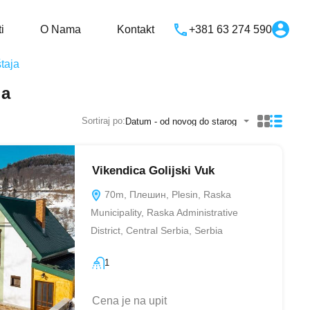
macije o Goliji
Vesti
O Nama
Kontakt
i
O Nama
Kontakt
+381 63 274 590
taja
ja
Sortiraj po:
Datum - od novog do starog
Vikendica Golijski Vuk
70m, Плешин, Plesin, Raska
Municipality, Raska Administrative
District, Central Serbia, Serbia
1
Cena je na upit