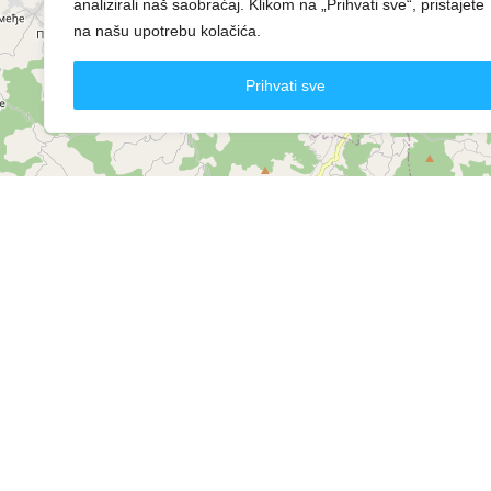
analizirali naš saobraćaj. Klikom na „Prihvati sve“, pristajete
na našu upotrebu kolačića.
Prihvati sve
+
−