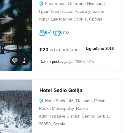
Радаљица, Општина Ивањица,
Град Нови Пазар, Рашки управни
округ, Централна Србија, Србија
m2
5
1
5
Izgrađeno 2018
€20
po apartmanu
Datum postavljanja:
20/02/2025
Hotel Sedlo Golija
Hotel Sedlo, 43, Плешин, Plesin,
Raska Municipality, Raska
Administrative District, Central Serbia,
36350, Serbia