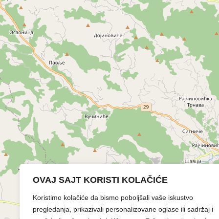
OVAJ SAJT KORISTI KOLAČIĆE
Koristimo kolačiće da bismo poboljšali vaše iskustvo
pregledanja, prikazivali personalizovane oglase ili sadržaj i