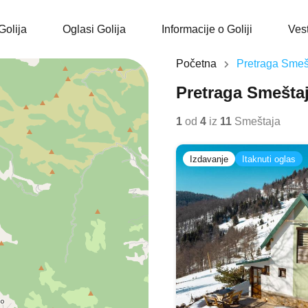
Smeštaj Golija
Oglasi Golija
Infor
Golija
Oglasi Golija
Informacije o Goliji
Vest
Početna
Pretraga Smeš
Pretraga Smešta
1
od
4
iz
11
Smeštaja
Izdavanje
Itaknuti oglas