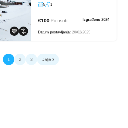
5
1
Izgrađeno 2024
€100
Po osobi
Datum postavljanja:
20/02/2025
1
2
3
Dalje