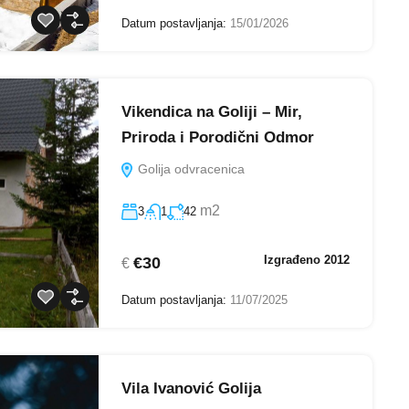
Datum postavljanja:
15/01/2026
Vikendica na Goliji – Mir,
Priroda i Porodični Odmor
Golija odvracenica
m2
3
1
42
Izgrađeno 2012
€30
€
Datum postavljanja:
11/07/2025
Vila Ivanović Golija