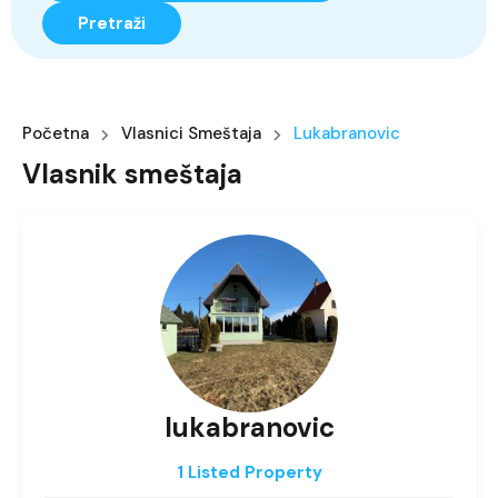
Pretraži
Početna
Vlasnici Smeštaja
Lukabranovic
Vlasnik smeštaja
lukabranovic
1 Listed Property