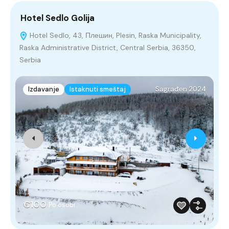
Hotel Sedlo Golija
V
Hotel Sedlo, 43, Плешин, Plesin, Raska Municipality,
Raska Administrative District, Central Serbia, 36350,
Serbia
Izdavanje
Istaknuti smeštaj
Sagrađen 2024
€100
Po osobi