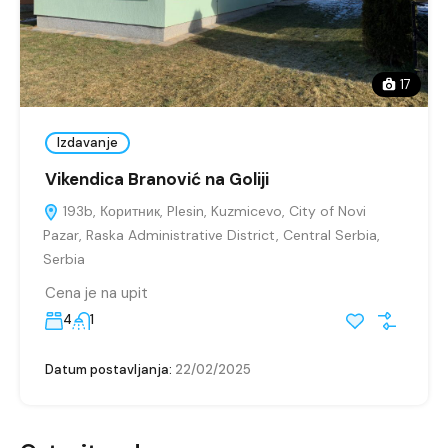
17
Izdavanje
Vikendica Branović na Goliji
193b, Коритник, Plesin, Kuzmicevo, City of Novi
Pazar, Raska Administrative District, Central Serbia,
Serbia
Cena je na upit
4
1
Datum postavljanja:
22/02/2025