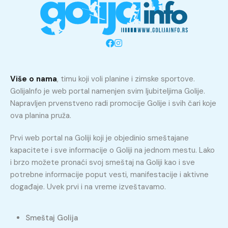
Više o nama
, timu koji voli planine i zimske sportove.
GolijaInfo je web portal namenjen svim ljubiteljima Golije.
Napravljen prvenstveno radi promocije Golije i svih čari koje
ova planina pruža.
Prvi web portal na Goliji koji je objedinio smeštajane
kapacitete i sve informacije o Goliji na jednom mestu. Lako
i brzo možete pronaći svoj smeštaj na Goliji kao i sve
potrebne informacije poput vesti, manifestacije i aktivne
događaje. Uvek prvi i na vreme izveštavamo.
Smeštaj Golija