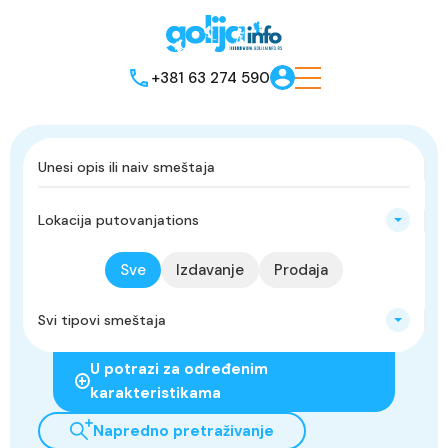
+381 63 274 590
Lokacija putovanjations
Sve
Izdavanje
Prodaja
Svi tipovi smeštaja
U potrazi za određenim
karakteristikama
Napredno pretraživanje